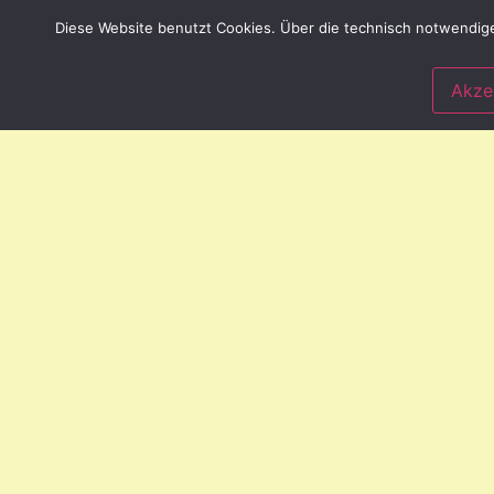
Diese Website benutzt Cookies. Über die technisch notwendige
lebendige Gemeinde
Spiritualität
Unsere Mitar
Akze