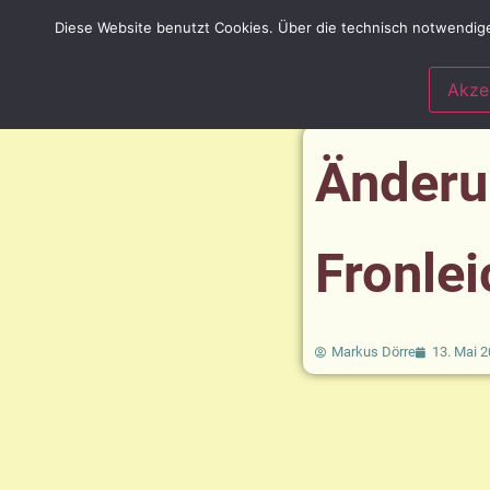
Diese Website benutzt Cookies. Über die technisch notwendige
lebendige Gemeinde
Spir
Kirchen und Räume
Akze
Änderu
Fronle
Markus Dörre
13. Mai 