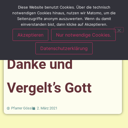
Diese Website benutzt Cookies. Über die technisch
notwendigen Cookies hinaus, nutzen wir Matomo, um die
Seitenzugriffe anonym auszuwerten. Wenn du damit
einverstanden bist, dann klicke auf Akzeptieren.
Akzeptieren
Nur notwendige Cookies.
Datenschutzerklärung
Danke und
Vergelt’s Gott
Pfarrer Gössl
2. März 2021