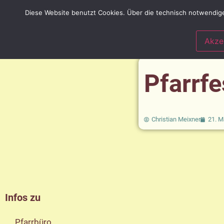
Diese Website benutzt Cookies. Über die technisch notwendige
lebendige Gemeinde
Spir
Kirchen und Räume
Akze
Pfarrf
Christian Meixner
21. M
Infos zu
Pfarrbüro