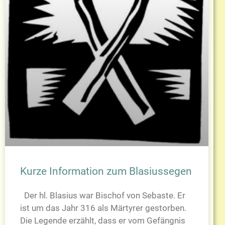
Kurze Information zum Blasiussegen
Der hl. Blasius war Bischof von Sebaste. Er
ist um das Jahr 316 als Märtyrer gestorben.
Die Legende erzählt, dass er vom Gefängnis